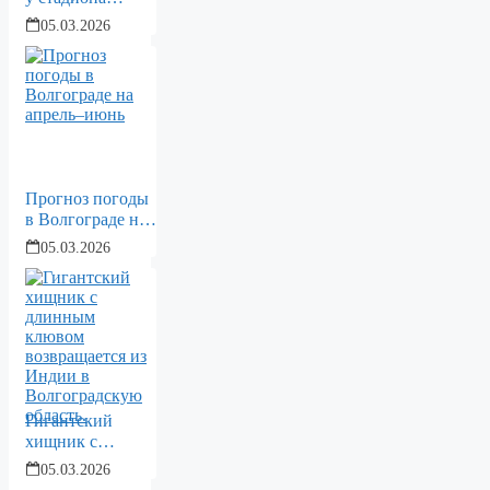
«Тракторный» за
05.03.2026
45 млн рублей
Прогноз погоды
в Волгограде на
апрель–июнь
05.03.2026
Гигантский
хищник с
длинным
05.03.2026
клювом