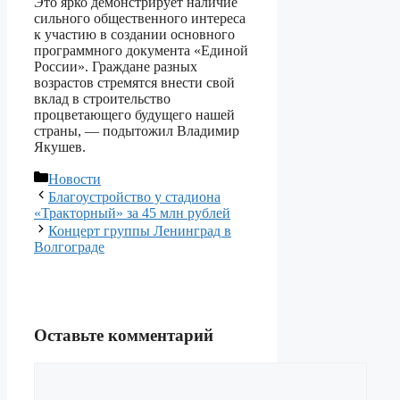
Это ярко демонстрирует наличие
сильного общественного интереса
к участию в создании основного
программного документа «Единой
России». Граждане разных
возрастов стремятся внести свой
вклад в строительство
процветающего будущего нашей
страны, — подытожил Владимир
Якушев.
Рубрики
Новости
Благоустройство у стадиона
«Тракторный» за 45 млн рублей
Концерт группы Ленинград в
Волгограде
Оставьте комментарий
Комментарий