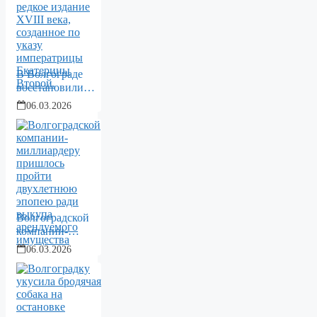
В Волгограде
восстановили
редкое издание
06.03.2026
XVIII века,
созданное по
указу
императрицы
Екатерины
Второй.
Волгоградской
компании-
миллиардеру
06.03.2026
пришлось
пройти
двухлетнюю
эпопею ради
выкупа