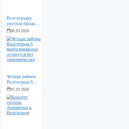
арендуемого
имущества
Волгоградку
укусила бродячая
собака на
06.03.2026
остановке
Четыре района
Волгограда 6
марта временно
05.03.2026
останутся без
электричества